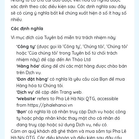
xác định theo các điều kiện sau. Các định nghĩa sau đây
sẽ có cùng ý nghĩa bất kể chúng xuất hiện ở số ít hay số
nhiều.
Các định nghĩa
Vì mục đích của Tuyên bố miễn trừ trách nhiệm này:
'Công ty'
(được gọi là 'Công ty', 'Chúng tôi', 'Chúng tôi'
hoặc 'Của chúng tôi' trong Tuyên bố từ chối trách
nhiệm này) đề cập đến An Thảo Ltd
'Hàng hóa'
dùng để chỉ các mặt hàng được chào bán
trên Dịch vụ.
'Đơn đặt hàng'
có nghĩa là yêu cầu của Bạn để mua
Hàng hóa từ Chúng tôi.
'Dịch vụ'
đề cập đến Trang web.
'Website'
refers to Pha Lê Hà Nội QTG, accessible
from https://phalehanoi.vn
'Bạn'
có nghĩa là cá nhân truy cập Dịch vụ hoặc công
ty hoặc pháp nhân khác thay mặt cho cá nhân đó
đang truy cập hoặc sử dụng Dịch vụ, nếu có.
Cảm ơn quý khách đã ghé thăm và mua sắm tại Pha Lê
Hà Nội QTG. Các điều khoản và điều kiện sau đây cấu