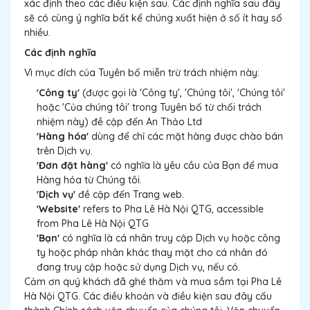
xác định theo các điều kiện sau. Các định nghĩa sau đây
sẽ có cùng ý nghĩa bất kể chúng xuất hiện ở số ít hay số
nhiều.
Các định nghĩa
Vì mục đích của Tuyên bố miễn trừ trách nhiệm này:
'Công ty'
(được gọi là 'Công ty', 'Chúng tôi', 'Chúng tôi'
hoặc 'Của chúng tôi' trong Tuyên bố từ chối trách
nhiệm này) đề cập đến An Thảo Ltd
'Hàng hóa'
dùng để chỉ các mặt hàng được chào bán
trên Dịch vụ.
'Đơn đặt hàng'
có nghĩa là yêu cầu của Bạn để mua
Hàng hóa từ Chúng tôi.
'Dịch vụ'
đề cập đến Trang web.
'Website'
refers to Pha Lê Hà Nội QTG, accessible
from Pha Lê Hà Nội QTG
'Bạn'
có nghĩa là cá nhân truy cập Dịch vụ hoặc công
ty hoặc pháp nhân khác thay mặt cho cá nhân đó
đang truy cập hoặc sử dụng Dịch vụ, nếu có.
Cảm ơn quý khách đã ghé thăm và mua sắm tại Pha Lê
Hà Nội QTG. Các điều khoản và điều kiện sau đây cấu