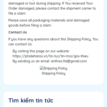
damaged or lost during shipping. If You received Your
Order damaged, please contact the shipment carrier to
file a claim.
Please save all packaging materials and damaged
goods before filing a claim.
Contact Us
If you have any questions about this Shipping Policy, You
can contact Us:
By visiting this page on our website:
https://phalehanoi.vn/tin-tuc/tin-moi/gioi-thieu
By sending us an email: anthao.ltd@gmail.com
Shipping Policy
Tìm kiếm tin tức