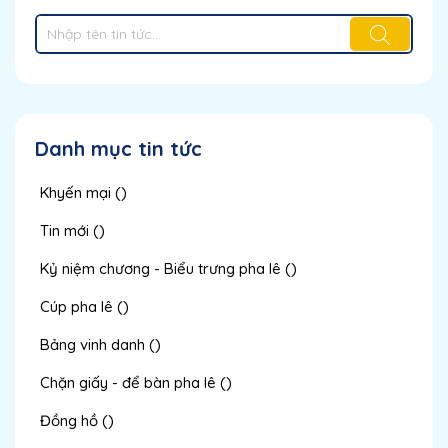
Danh mục tin tức
Khyến mại ()
Tin mới ()
Kỷ niệm chương - Biểu trưng pha lê ()
Cúp pha lê ()
Bảng vinh danh ()
Chặn giấy - để bàn pha lê ()
Đồng hồ ()