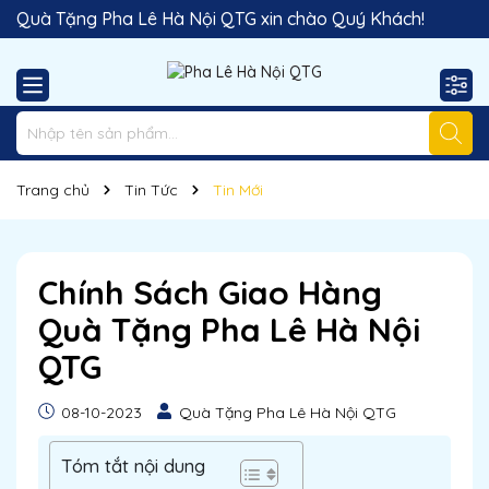
Quà Tặng Pha Lê Hà Nội QTG xin chào Quý Khách!
Đị
Trang chủ
Tin Tức
Tin Mới
Chính Sách Giao Hàng
Quà Tặng Pha Lê Hà Nội
QTG
08-10-2023
Quà Tặng Pha Lê Hà Nội QTG
Tóm tắt nội dung