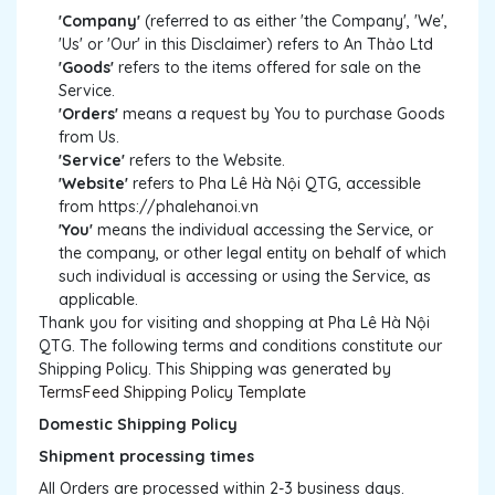
'Company'
(referred to as either 'the Company', 'We',
'Us' or 'Our' in this Disclaimer) refers to An Thảo Ltd
'Goods'
refers to the items offered for sale on the
Service.
'Orders'
means a request by You to purchase Goods
from Us.
'Service'
refers to the Website.
'Website'
refers to Pha Lê Hà Nội QTG, accessible
from https://phalehanoi.vn
'You'
means the individual accessing the Service, or
the company, or other legal entity on behalf of which
such individual is accessing or using the Service, as
applicable.
Thank you for visiting and shopping at Pha Lê Hà Nội
QTG. The following terms and conditions constitute our
Shipping Policy. This Shipping was generated by
TermsFeed Shipping Policy Template
Domestic Shipping Policy
Shipment processing times
All Orders are processed within 2-3 business days.