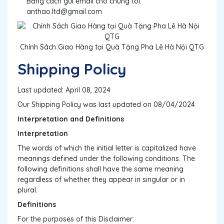
Bằng cách gửi email cho chúng tôi:
anthao.ltd@gmail.com
Chính Sách Giao Hàng tại Quà Tặng Pha Lê Hà Nội QTG
Shipping Policy
Last updated: April 08, 2024
Our Shipping Policy was last updated on 08/04/2024
Interpretation and Definitions
Interpretation
The words of which the initial letter is capitalized have
meanings defined under the following conditions. The
following definitions shall have the same meaning
regardless of whether they appear in singular or in
plural.
Definitions
For the purposes of this Disclaimer: