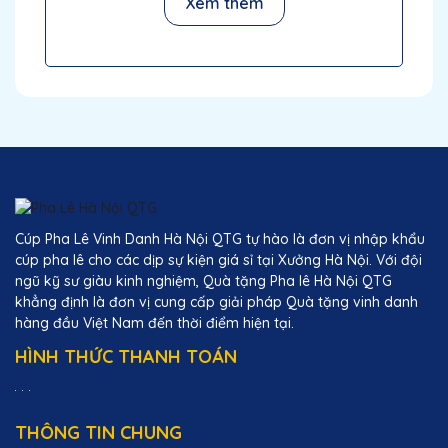
Xem thêm
Phạm Văn Đạt
05/12/2025
Thiết kế kỷ niệm chương của Quà Tặng Pha
Lê QTG rất tinh tế và độc đáo. Rất hài lòng
với sản phẩm.
Nguyễn Thị Thanh
05/12/2025
Cúp Pha Lê Vinh Danh Hà Nội QTG tự hào là đơn vị nhập khẩu
cúp pha lê cho các dịp sự kiện giá sỉ tại Xưởng Hà Nội. Với đội
Chất lượng pha lê tại Quà Tặng Pha Lê QTG
ngũ kỹ sư giàu kinh nghiệm, Quà tặng Pha lê Hà Nội QTG
rất tốt, thiết kế đẹp và độc đáo. Rất hài lòng
khẳng định là đơn vị cung cấp giải pháp Quà tặng vinh danh
với sản phẩm.
hàng đầu Việt Nam đến thời điểm hiện tại.
HÌNH THỨC THANH TOÁN
Hoàng Thị Hương
05/12/2025
THÔNG TIN CHUNG
Thiết kế kỷ niệm chương của Quà Tặng Pha