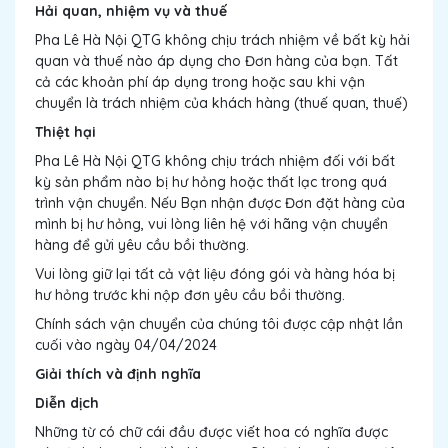
Hải quan, nhiệm vụ và thuế
Pha Lê Hà Nội QTG không chịu trách nhiệm về bất kỳ hải
quan và thuế nào áp dụng cho Đơn hàng của bạn. Tất
cả các khoản phí áp dụng trong hoặc sau khi vận
chuyển là trách nhiệm của khách hàng (thuế quan, thuế)
Thiệt hại
Pha Lê Hà Nội QTG không chịu trách nhiệm đối với bất
kỳ sản phẩm nào bị hư hỏng hoặc thất lạc trong quá
trình vận chuyển. Nếu Bạn nhận được Đơn đặt hàng của
mình bị hư hỏng, vui lòng liên hệ với hãng vận chuyển
hàng để gửi yêu cầu bồi thường.
Vui lòng giữ lại tất cả vật liệu đóng gói và hàng hóa bị
hư hỏng trước khi nộp đơn yêu cầu bồi thường.
Chính sách vận chuyển của chúng tôi được cập nhật lần
cuối vào ngày 04/04/2024
Giải thích và định nghĩa
Diễn dịch
Những từ có chữ cái đầu được viết hoa có nghĩa được