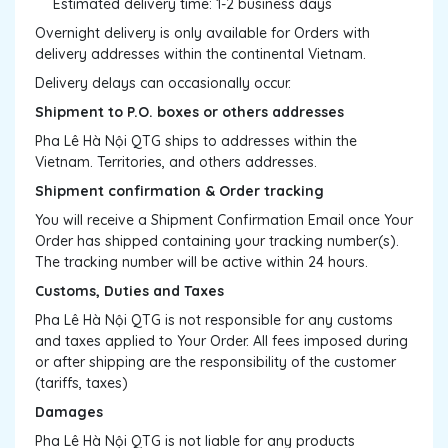
Estimated delivery time: 1-2 business days
Overnight delivery is only available for Orders with
delivery addresses within the continental Vietnam.
Delivery delays can occasionally occur.
Shipment to P.O. boxes or others addresses
Pha Lê Hà Nội QTG ships to addresses within the
Vietnam. Territories, and others addresses.
Shipment confirmation & Order tracking
You will receive a Shipment Confirmation Email once Your
Order has shipped containing your tracking number(s).
The tracking number will be active within 24 hours.
Customs, Duties and Taxes
Pha Lê Hà Nội QTG is not responsible for any customs
and taxes applied to Your Order. All fees imposed during
or after shipping are the responsibility of the customer
(tariffs, taxes)
Damages
Pha Lê Hà Nội QTG is not liable for any products