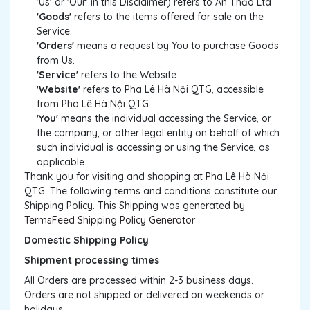
'Us' or 'Our' in this Disclaimer) refers to An Thảo Ltd
'Goods'
refers to the items offered for sale on the
Service.
'Orders'
means a request by You to purchase Goods
from Us.
'Service'
refers to the Website.
'Website'
refers to Pha Lê Hà Nội QTG, accessible
from Pha Lê Hà Nội QTG
'You'
means the individual accessing the Service, or
the company, or other legal entity on behalf of which
such individual is accessing or using the Service, as
applicable.
Thank you for visiting and shopping at Pha Lê Hà Nội
QTG. The following terms and conditions constitute our
Shipping Policy. This Shipping was generated by
TermsFeed Shipping Policy Generator
Domestic Shipping Policy
Shipment processing times
All Orders are processed within 2-3 business days.
Orders are not shipped or delivered on weekends or
holidays.