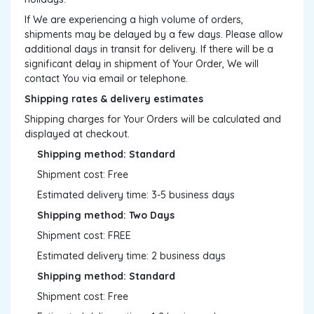
If We are experiencing a high volume of orders,
shipments may be delayed by a few days. Please allow
additional days in transit for delivery. If there will be a
significant delay in shipment of Your Order, We will
contact You via email or telephone.
Shipping rates & delivery estimates
Shipping charges for Your Orders will be calculated and
displayed at checkout.
Shipping method: Standard
Shipment cost: Free
Estimated delivery time: 3-5 business days
Shipping method: Two Days
Shipment cost: FREE
Estimated delivery time: 2 business days
Shipping method: Standard
Shipment cost: Free