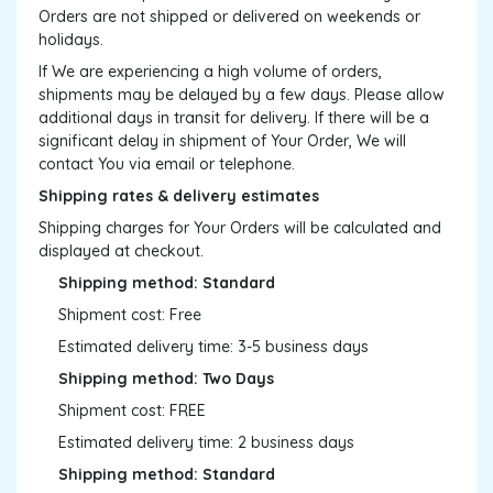
Orders are not shipped or delivered on weekends or
holidays.
If We are experiencing a high volume of orders,
shipments may be delayed by a few days. Please allow
additional days in transit for delivery. If there will be a
significant delay in shipment of Your Order, We will
contact You via email or telephone.
Shipping rates & delivery estimates
Shipping charges for Your Orders will be calculated and
displayed at checkout.
Shipping method: Standard
Shipment cost: Free
Estimated delivery time: 3-5 business days
Shipping method: Two Days
Shipment cost: FREE
Estimated delivery time: 2 business days
Shipping method: Standard