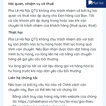
Hải quan, nhiệm vụ và thuế
Pha Lê Hà Nội QTG không chịu trách nhiệm về bất kỳ hải
quan và thuế nào áp dụng cho Đơn hàng của Bạn. Tất
cả các khoản phí áp dụng trong hoặc sau khi vận
chuyển là trách nhiệm của khách hàng (thuế quan, thuế)
Thiệt hại
Pha Lê Hà Nội QTG không chịu trách nhiệm đối với bất
kỳ sản phẩm nào bị hư hỏng hoặc thất lạc trong quá
trình vận chuyển. Nếu Bạn nhận được Đơn đặt hàng của
mình bị hư hỏng, vui lòng liên hệ với hãng vận chuyển
hàng để gửi yêu cầu bồi thường.
Vui lòng giữ lại tất cả vật liệu đóng gói và hàng hóa bị
hư hỏng trước khi nộp đơn yêu cầu bồi thường.
Liên hệ chúng tôi
Nếu bạn có bất kỳ câu hỏi nào về Chính sách vận
chuyển này, Bạn có thể liên hệ với chúng tôi:
Bằng cách truy cập trang này trên website của chúng
tôi: https://phalehanoi.vn/tin-tuc/tin-moi/gioi-thieu