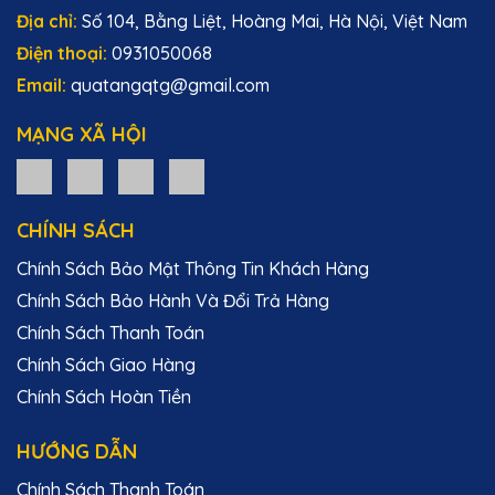
Lê QTG rất tinh tế và độc đáo. Rất hài lòng
Địa chỉ:
Số 104, Bằng Liệt, Hoàng Mai, Hà Nội, Việt Nam
với sản phẩm.
Điện thoại:
0931050068
Email:
quatangqtg@gmail.com
Hồ Văn Thiện
MẠNG XÃ HỘI
05/12/2025
Sản phẩm của Quà Tặng Pha Lê QTG không
chỉ đẹp mà còn mang lại giá trị tinh thần lớn
CHÍNH SÁCH
cho người nhận.
Chính Sách Bảo Mật Thông Tin Khách Hàng
Chính Sách Bảo Hành Và Đổi Trả Hàng
Phạm Văn Long
Chính Sách Thanh Toán
05/12/2025
Chính Sách Giao Hàng
Đã nhận được kỷ niệm chương và rất ấn
Chính Sách Hoàn Tiền
tượng với thiết kế và chất lượng. Cảm ơn
Quà Tặng Pha Lê QTG!
HƯỚNG DẪN
Chính Sách Thanh Toán